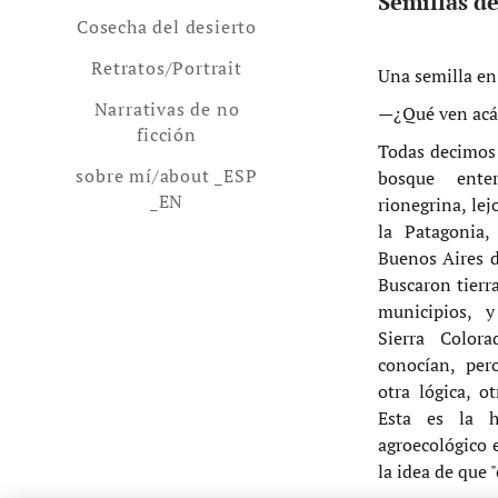
Semillas de
Cosecha del desierto
Retratos/Portrait
Una semilla en
Narrativas de no
—¿Qué ven acá
ficción
Todas decimos 
sobre mí/about _ESP
bosque ent
_EN
rionegrina, lej
la Patagonia,
Buenos Aires 
Buscaron tierra
municipios, 
Sierra Color
conocían, pe
otra lógica, o
Esta es la h
agroecológico e
la idea de que "