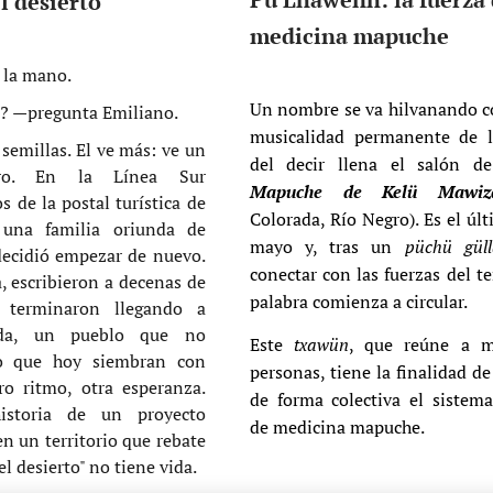
l desierto
medicina mapuche
 la mano.
Un nombre se va hilvanando co
? —pregunta Emiliano.
musicalidad permanente de l
semillas. El ve más: ve un
del decir llena el salón 
ero. En la Línea Sur
Mapuche de Kelü Mawiz
os de la postal turística de
Colorada, Río Negro). Es el úl
 una familia oriunda de
mayo y, tras un
püchü güll
decidió empezar de nuevo.
conectar con las fuerzas del ter
, escribieron a decenas de
palabra comienza a circular.
y terminaron llegando a
ada, un pueblo que no
Este
txawün
, que reúne a 
ro que hoy siembran con
personas, tiene la finalidad d
tro ritmo, otra esperanza.
de forma colectiva el sistema
istoria de un proyecto
de medicina mapuche.
n un territorio que rebate
el desierto" no tiene vida.