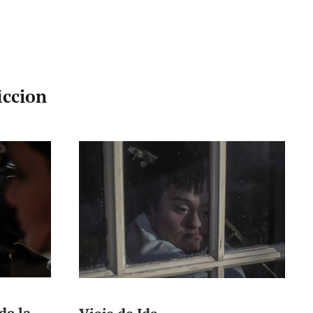
iccion
de la