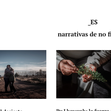
_ES
narrativas de no f
Pu Lhawenh: la fuerza 