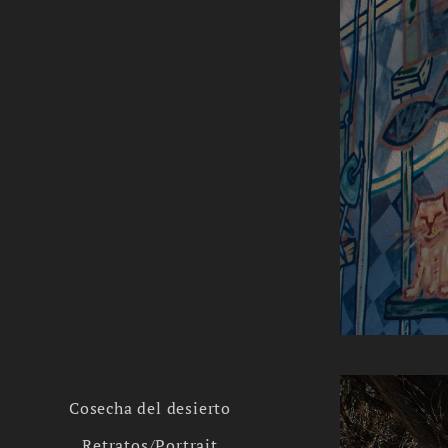
Cosecha del desierto
Retratos/Portrait