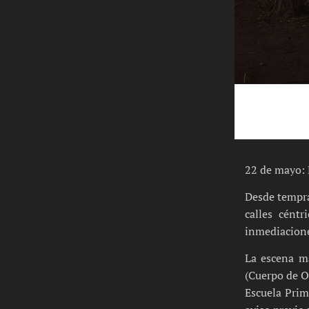
22 de mayo: 
Desde tempran
calles céntr
inmediacione
La escena má
(Cuerpo de Op
Escuela Prim